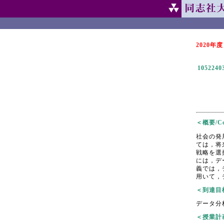
2020年度
1052240
＜概要/Cou
社会の発
ては，将
戦略を選
には，デ
義では，
用いて，
＜到達目標/
データ分
＜授業計画/