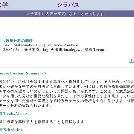
シラバス
※学期中に内容が変更になることがあります。
3
○数量分析の基礎
Basic Mathematics for Quantitative Analysis
2単位/Unit 春学期/Spring 今出川/Imadegawa 講義/Lecture
辻
rse Content Summary＞
展に伴い，現代社会はますます高度化・複雑化しています。そのため，ビジ
来が不確かな中での意思決定に直面しています。例えば，複数ある販売戦略
択するのが望ましいのか，といった問題があげられます。このような意思決
ータを用いた分析が重要な役割を果たし，その必要性はますます高まってい
データを用いた分析の基礎となる時系列データの分析を中心に学びます。経
データ分析の実践も行います。
Goals,Aims＞
析に必要な基礎学力を修得することを目指します。
Schedule＞