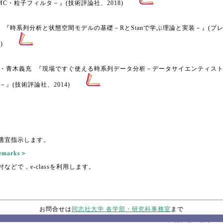
MC・粒子フィルタ－』(技術評論社、2018)
 『時系列分析と状態空間モデルの基礎－RとStanで学ぶ理論と実装－』(プ
)
・青木義充 『現場ですぐ使える時系列データ分析－データサイエンティス
－』(技術評論社、2014)
適宜指示します。
marks＞
などで，e-classを利用します。
お問合せは
同志社大学 各学部・研究科事務室
まで