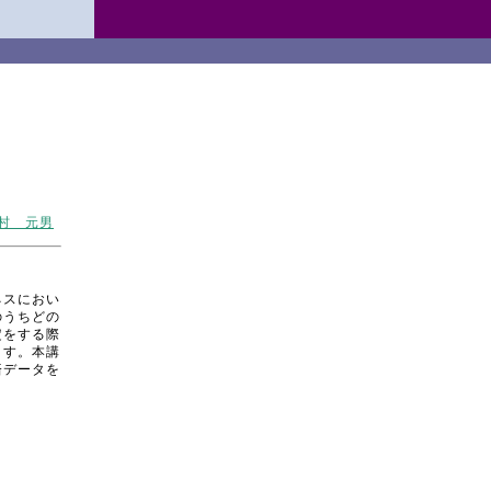
村 元男
ネスにおい
のうちどの
定をする際
ます。本講
済データを