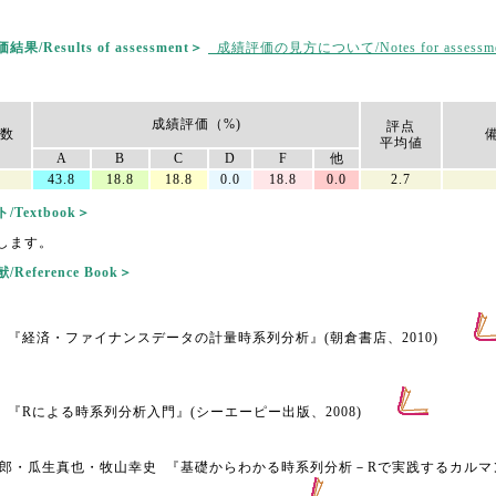
/Results of assessment＞
成績評価の見方について/Notes for assessme
成績評価（%)
評点
数
平均値
A
B
C
D
F
他
43.8
18.8
18.8
0.0
18.8
0.0
2.7
Textbook＞
します。
Reference Book＞
 『経済・ファイナンスデータの計量時系列分析』(朝倉書店、2010)
 『Rによる時系列分析入門』(シーエーピー出版、2008)
郎・瓜生真也・牧山幸史 『基礎からわかる時系列分析－Rで実践するカルマ