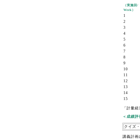
（実施回/
Week）
1
2
3
4
5
6
7
8
9
10
11
12
13
14
15
「計量経
＜成績評価基
クイズ
講義計画