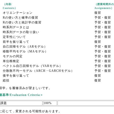
（内容/
（授業時間外の
Contents）
Assignments）
オリエンテーション
復習
Rの使い方と確率の復習
予習・復習
Rの使い方と統計学の復習
予習・復習
時系列データとは
予習・復習
時系列データの取り扱い
予習・復習
定常性について
予習・復習
前半を振り返って
復習
自己回帰モデル（ARモデル）
予習・復習
移動平均モデル（MAモデル）
予習・復習
モデルの同定
予習・復習
単位根検定
予習・復習
ベクトル自己回帰モデル（VARモデル）
予習・復習
分散散不均一モデル（ARCH・GARCHモデル）
予習・復習
後半を振り返って
復習
総括
復習
済学」を履修済みが望ましいです。
準/Evaluation Criteria＞
・課題
100%
に応じて，変更される可能性があります。