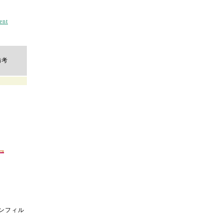
nt
備考
ンフィル