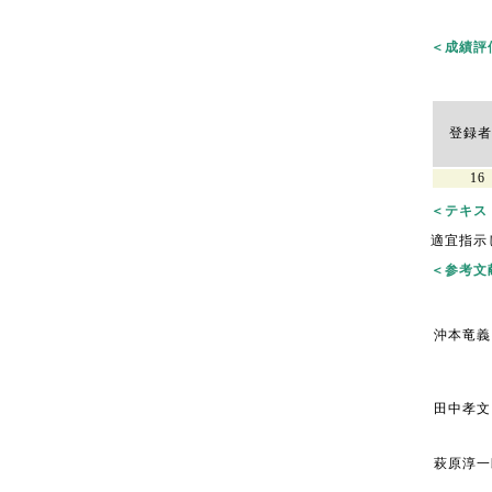
＜成績評価結果
登録者
16
＜テキスト/
適宜指示
＜参考文献/
沖本竜義
田中孝文
萩原淳一