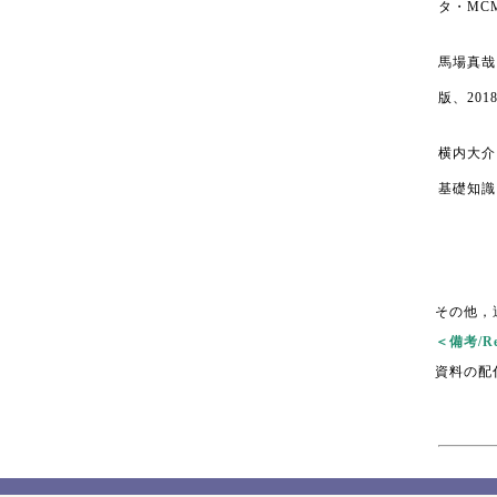
タ・MC
馬場真哉
版、2018
横内大介
基礎知識
その他，
＜備考/Re
資料の配付