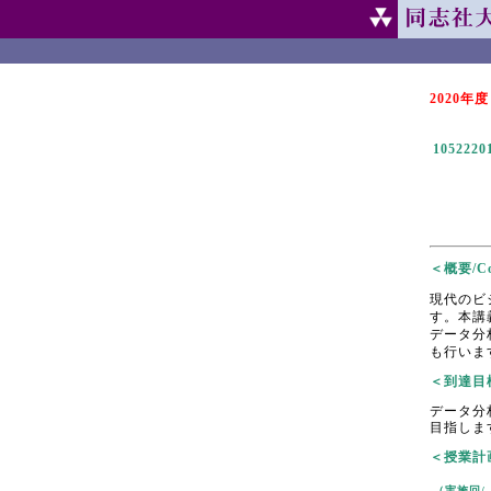
2020年度
1052220
＜概要/Cou
現代のビ
す。本講
データ分
も行いま
＜到達目標/
データ分
目指しま
＜授業計画/
（実施回/