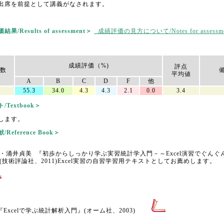
出席を前提として講義がなされます。
/Results of assessment＞
成績評価の見方について/Notes for assessme
成績評価（%)
評点
数
平均値
A
B
C
D
F
他
55.3
34.0
4.3
4.3
2.1
0.0
3.4
Textbook＞
します。
Reference Book＞
・涌井貞美 『初歩からしっかり学ぶ実習統計学入門－～Excel演習でぐんぐ
(技術評論社、2011)Excel実習の自習学習用テキストとしてお薦めします。
Excelで学ぶ統計解析入門』(オーム社、2003)