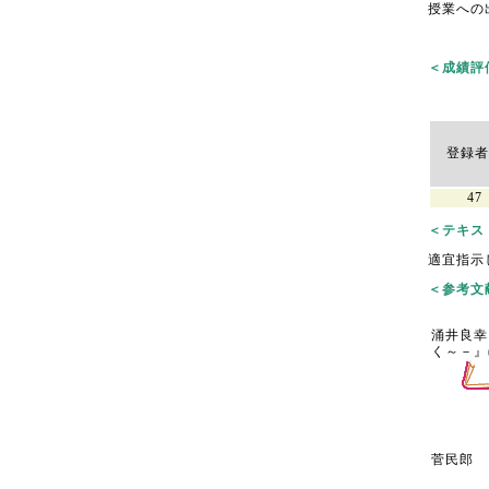
授業への
＜成績評価結果
登録者
47
＜テキスト/
適宜指示
＜参考文献/
涌井良幸
く～－』
菅民郎 『