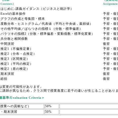
Contents）
Assignmen
はじめに‐講義ガイダンス（ビジネスと統計学）
Excelの基本操作
予習・復
グラフの作成と母集団・標本
予習・復
度数分布・ヒストグラム／代表値（平均と中央値，最頻値）
予習・復
その他平均値／ばらつきの指標１（分散・標準偏差）
予習・復
バラツキの指標2（分散・標準偏差・変動係数・標準化変量）
予習・復
共分散と相関係数
予習・復
中間演習
復習
推定1（不偏推定量）
予習・復
推定2（分布・点推定）
予習・復
推定3（区間推定）
予習・復
検定1（平均の検定）
予習・復
検定2（差の検定）
予習・復
期末演習
復習
総括
復習
は変更の可能性があります。
に講師が異なるため，クラス間で授業進度に若干の違いが生じることがあり
準/Evaluation Criteria＞
（授業への貢献など）
50%
習・期末演習
50%