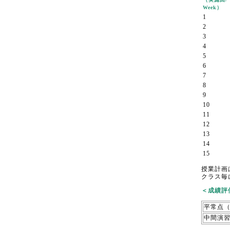
Week）
1
2
3
4
5
6
7
8
9
10
11
12
13
14
15
授業計画
クラス毎
＜成績評価基
平常点
中間演