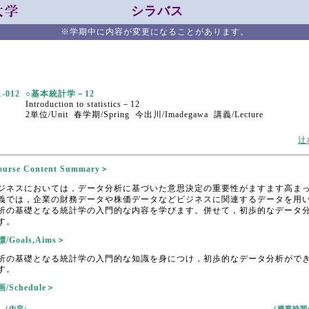
シラバス
※学期中に内容が変更になることがあります。
1-012
○基本統計学－12
Introduction to statistics－12
2単位/Unit 春学期/Spring 今出川/Imadegawa 講義/Lecture
辻
rse Content Summary＞
ジネスにおいては，データ分析に基づいた意思決定の重要性がますます高ま
義では，企業の財務データや株価データなどビジネスに関連するデータを用
析の基礎となる統計学の入門的な内容を学びます。併せて，初歩的なデータ
す。
Goals,Aims＞
析の基礎となる統計学の入門的な知識を身につけ，初歩的なデータ分析がで
す。
Schedule＞
（内容/
（授業時間