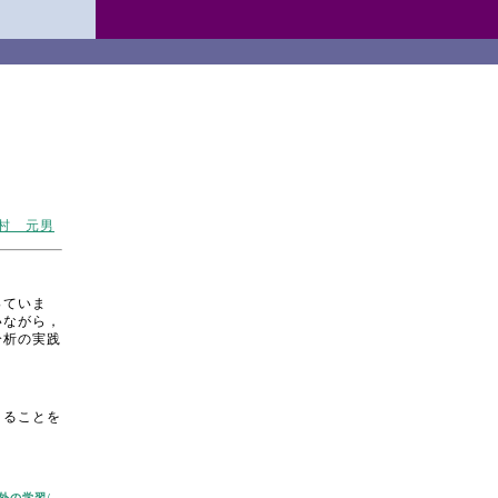
村 元男
っていま
いながら，
分析の実践
きることを
外の学習/